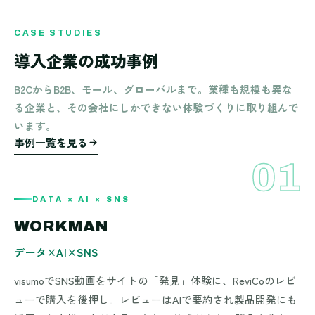
CASE STUDIES
導入企業の成功事例
B2CからB2B、モール、グローバルまで。業種も規模も異な
る企業と、その会社にしかできない体験づくりに取り組んで
います。
事例一覧を見る
01
 DATA × AI × SNS — WORKMAN — visumo ／ ReviCo — DATA × A
DATA × AI × SNS
DATA × AI × SNS
WORKMAN
データ×AI×SNS
visumoでSNS動画をサイトの「発見」体験に、ReviCoのレビ
ューで購入を後押し。レビューはAIで要約され製品開発にも