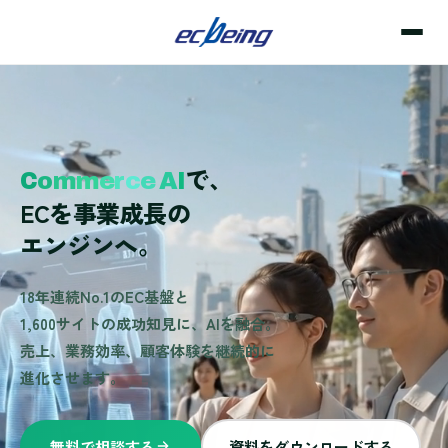
で
、
C
o
m
m
e
r
c
e
A
I
E
C
を
事
業
成
長
の
エ
ン
ジ
ン
へ
。
18年連続No.1のEC基盤と
1,600サイトの成功知見に、AIを融合。
売上、業務効率、顧客体験を継続的に
進化させます。
無料で相談する
資料をダウンロードする