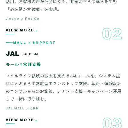
活用。お客様の声が商品になり、共感がさらに購入を生む
「心を動かす循環」を実現。
visumo ／ ReviCo
02
MALL × SUPPORT — JAL — JAL MALL ／ CRM — MALL × SUPPORT
VIEW MORE
→
MALL × SUPPORT
MALL × SUPPORT
JAL
（JALモール）
モール×常駐支援
マイルライフ領域の拡大を支えるJALモールを、システム提
供にとどまらず常駐型でワンストップ支援。戦略・体験設計
のコンサルからCRM施策、テナント支援・キャンペーン運用
まで一緒に取り組む。
JAL MALL ／ CRM
03
t — EC × STORE — KOHNAN — OMO ／ Sechstant — EC × STORE
VIEW MORE
→