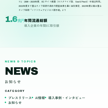
※1：2008～2025年度、EC サイト構築（カスタマイズ型、SaaS/PaaS）市場占有率。
2022年度まで富士キメラ総研の過去の調査結果を基に自社推定、2023年度以降は富士
キメラ総研「ソフトウェアビジネス新市場」より
1.6
年間流通総額
兆円
導入企業の年間EC取引額
NEWS & TOPICS
NEWS
お知らせ
CATEGORY
プレスリリース
AI情報
導入事例・インタビュー
お知らせ