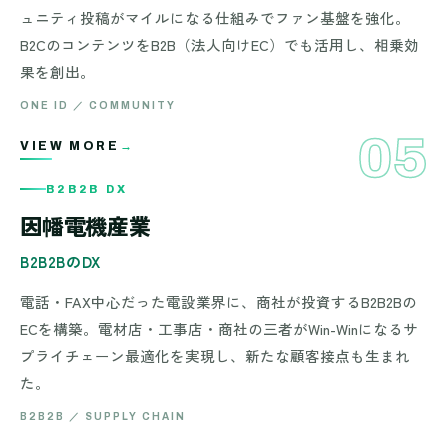
ュニティ投稿がマイルになる仕組みでファン基盤を強化。
B2CのコンテンツをB2B（法人向けEC）でも活用し、相乗効
果を創出。
ONE ID ／ COMMUNITY
05
CHAIN — B2B2B DX — INABA DENKI — B2B2B ／ SUPPLY CHAIN 
VIEW MORE
→
B2B2B DX
B2B2B DX
因幡電機産業
B2B2BのDX
電話・FAX中心だった電設業界に、商社が投資するB2B2Bの
ECを構築。電材店・工事店・商社の三者がWin-Winになるサ
プライチェーン最適化を実現し、新たな顧客接点も生まれ
た。
B2B2B ／ SUPPLY CHAIN