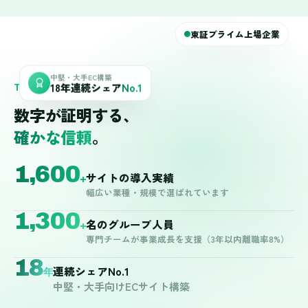
東証プライム上場企業
中堅・大手EC構築
18年連続シェア
No.1
TRACK RECORD
数字が証明する、
確かな信頼
。
1,600
サイトの導入実績
+
幅広い業種・規模で選ばれています
1,300
名のグループ人員
+
専門チームが事業成長を支援（3年以内離職率8%）
18
連続シェアNo.1
年
中堅・大手向けECサイト構築