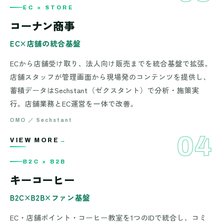
EC × STORE
EC × STORE
コーナン商事
EC×店舗の統合基盤
ECから店舗受け取り、法人向け販売までを統合基盤で拡張。
店舗スタッフが管理画面から現場発のコンテンツを提供し、
蓄積データはSechstant（ゼクスタント）で分析・施策実
行。店舗業務とEC運営を一体で改善。
OMO ／ Sechstant
04
NITY — B2C × B2B — KEY COFFEE — ONE ID ／ COMMUNITY — B
VIEW MORE
→
B2C × B2B
B2C × B2B
キーコーヒー
B2C×B2B×ファン基盤
EC・店舗ポイント・コーヒー教室を1つのIDで統合し、コミ