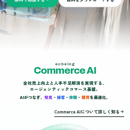
ecbeing
C
o
m
m
e
r
c
e
A
I
全社売上向上と人手不足解消を実現する、
エージェンティックコマース基盤。
AIがつなぎ、
発見
・
接客
・
体験
・
購買
を最適化。
Commerce AIについて詳しく知る