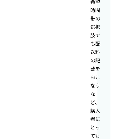
希望
時間
帯の
選択
肢で
も配
送料
の記
載を
おこ
なう
な
ど、
購入
者に
とっ
ても