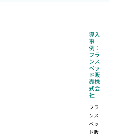
導入
事
例：
フラ
ンス
ベッ
ド販
売株
式会
社
フラ
ンス
ベッ
ド販