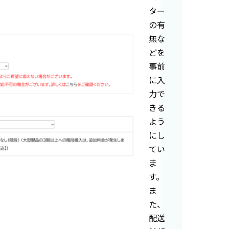
ター
の有
無な
どを
事前
に入
力で
きる
よう
にし
てい
ま
す。
ま
た、
配送