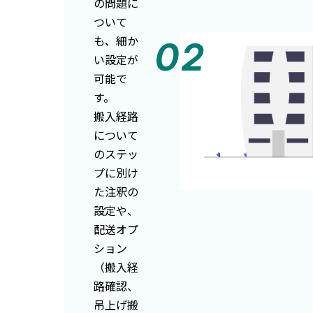
の問題に
ついて
も、細か
い設定が
可能で
す。
搬入経路
について
のステッ
プに別け
た注釈の
設定や、
配送オプ
ション
（搬入経
路確認、
吊上げ搬