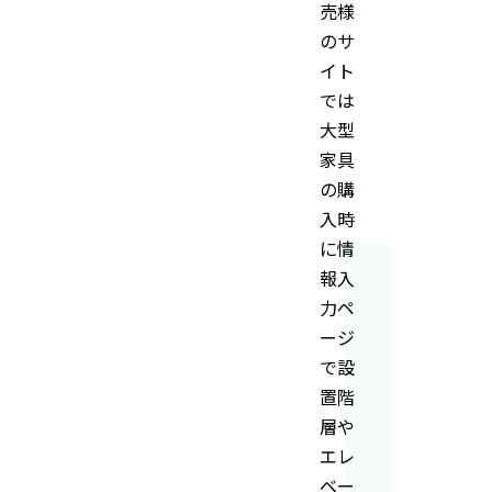
売様
のサ
イト
では
大型
家具
の購
入時
に情
報入
力ペ
ージ
で設
置階
層や
エレ
ベー