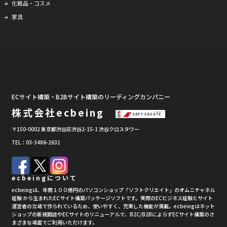
化粧品・コスメ
家具
ECサイト構築・B2Bサイト構築のリーディングカンパニー
株式会社ecbeing
〒150-0002 東京都渋谷区渋谷2-15-1 渋谷クロスタワー
TEL：03-3486-2631
ecbeingについて
ecbeingは、年商１００億円のパソコンショップ「ソフトクリエイト」のオムニチャネル
経験 から生まれたECサイト構築パッケージソフトです。実際のECビジネス経験とサイト
運営者の立場で作られているため、使いやすく、充実した機能が満載。ecbeingはネット
ショップの新規開店やECサイトのリニューアルで、B2C/B2BによらずECサイト構築のさ
まざまな場面でご利用いただけます。