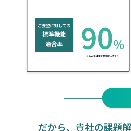
90
ご要望に対しての
標準機能
%
適合率
※2023年自社提案実績に基づく
だから、貴社の課題