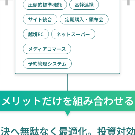
圧倒的標準機能
基幹連携
サイト統合
定期購入・頒布会
越境EC
ネットスーパー
メディアコマース
予約管理システム
メリットだけを
組み合わせる
解決へ
無駄なく最適化。
投資対