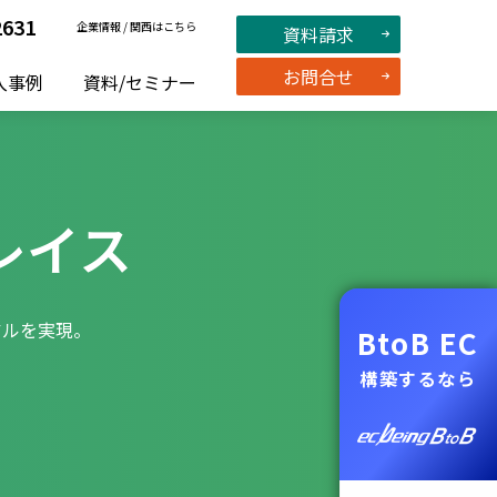
2631
企業情報
/
関西はこちら
資料請求
お問合せ
入事例
資料/セミナー
レイス
アルを実現。
BtoB EC
構築するなら