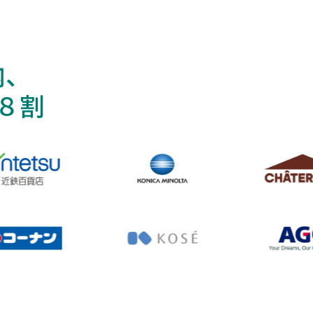
内、
８割