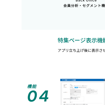
特集ページ表示機
アプリ立ち上げ後に表示さ
機能
04