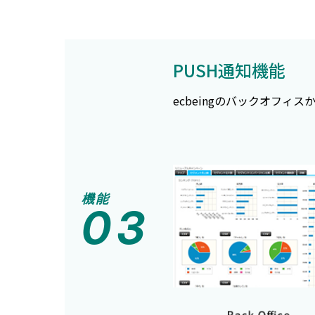
PUSH通知機能
ecbeingのバックオフ
機能
03