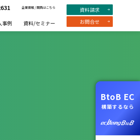
2631
企業情報
/
関西はこちら
資料請求
お問合せ
入事例
資料/セミナー
BtoB EC
構築するなら