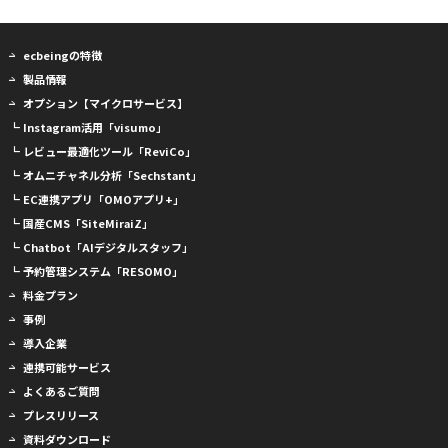
ecbeingの特徴
製品情報
オプション【マイクロサービス】
┗ Instagram活用「visumo」
┗ レビュー最適化ツール「ReviCo」
┗ オムニチャネル分析「Sechstant」
┗ EC連携アプリ「OMOアプリ+」
┗ 国産CMS「SiteMiraiZ」
┗ Chatbot「AIデジタルスタッフ」
┗ 予約管理システム「RESOMO」
料金プラン
事例
導入企業
連携可能サービス
よくあるご質問
プレスリリース
資料ダウンロード