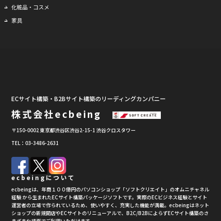
化粧品・コスメ
家具
ECサイト構築・B2Bサイト構築のリーディングカンパニー
株式会社ecbeing
〒150-0002 東京都渋谷区渋谷2-15-1 渋谷クロスタワー
TEL：03-3486-2631
ecbeingについて
ecbeingは、年商１００億円のパソコンショップ「ソフトクリエイト」のオムニチャネル
経験 から生まれたECサイト構築パッケージソフトです。実際のECビジネス経験とサイト
運営者の立場で作られているため、使いやすく、充実した機能が満載。ecbeingはネット
ショップの新規開店やECサイトのリニューアルで、B2C/B2BによらずECサイト構築のさ
まざまな場面でご利用いただけます。