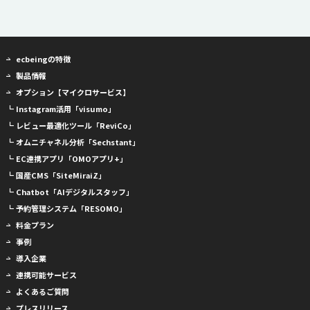
ecbeingの特徴
製品情報
オプション【マイクロサービス】
┗ Instagram活用「visumo」
┗ レビュー最適化ツール「ReviCo」
┗ オムニチャネル分析「Sechstant」
┗ EC連携アプリ「OMOアプリ+」
┗ 国産CMS「SiteMiraiZ」
┗ Chatbot「AIデジタルスタッフ」
┗ 予約管理システム「RESOMO」
料金プラン
事例
導入企業
連携可能サービス
よくあるご質問
プレスリリース